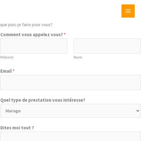
Aller
me contacter
au
contenu
que puis-je faire pour vous?
*
Comment vous appelez vous?
*
t
o
u
Prénom
Nom
t
Q
Email
*
u
e
l
Quel type de prestation vous intéresse?
Dites moi tout ?